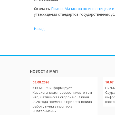
Скачать
Приказ Министра по инвестициям и 
утверждении стандартов государственных ус
Назад
НОВОСТИ МАП
03.08.2026
10.07
обильным
КТК МТ РК информирует
Письм
тв-членов
Казахстанских перевозчиков, о том
Саура
еменного
что, Латвийская сторона с 31 июля
инфо
ории
2026 года временно приостановила
карто
работу пункта пропуска
«Патерниеки».