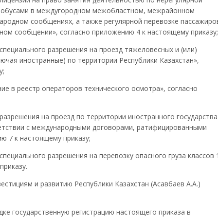
втобусами в междугородном межобластном, межрайонном
ародном сообщениях, а также регулярной перевозке пассажиро
ном сообщении», согласно приложению 4 к настоящему приказу;
 специального разрешения на проезд тяжеловесных и (или)
лючая иностранные) по территории Республики Казахстан»,
у;
ние в реестр операторов технического осмотра», согласно
 разрешения на проезд по территории иностранного государства
ветствии с международными договорами, ратифицированными
ю 7 к настоящему приказу;
 специального разрешения на перевозку опасного груза классов 
приказу.
естициям и развитию Республики Казахстан (Асавбаев А.А.)
дке государственную регистрацию настоящего приказа в