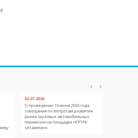
б
02.07.2026
02.07.2026
О проведении 10 июня 2026 года
О пребывани
совещания по вопросам развития
иностранных
рынка грузовых автомобильных
международ
и
перевозок на площадке НПП РК
аеву
«Атамекен»