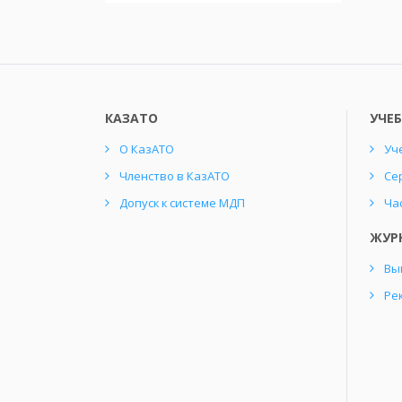
КАЗАТО
УЧЕ
О КазАТО
Уч
Членство в КазАТО
Се
Допуск к системе МДП
Ча
ЖУР
Вы
Ре