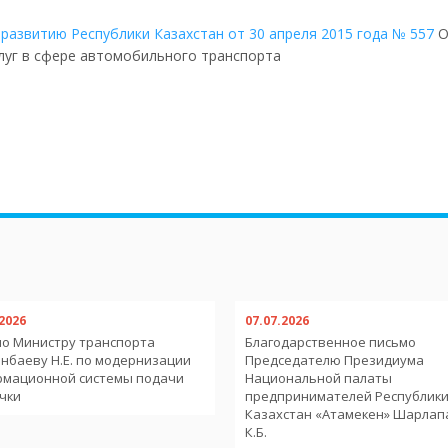
развитию Республики Казахстан от 30 апреля 2015 года № 557
О
луг в сфере автомобильного транспорта
.2026
07.07.2026
о Министру транспорта
Благодарственное письмо
нбаеву Н.Е. по модернизации
Председателю Президиума
рмационной системы подачи
Национальной палаты
чки
предпринимателей Республик
Казахстан «Атамекен» Шарлап
К.Б.