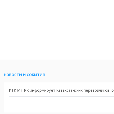
гационных пломб для отслеживания перевозок
т о проведении рабочего собрания!
НОВОСТИ И СОБЫТИЯ
ия при командировании водителей перевозчиками из стран,
КТК МТ РК информирует Казахстанских перевозчиков, о 
андировании водителя в Польшу