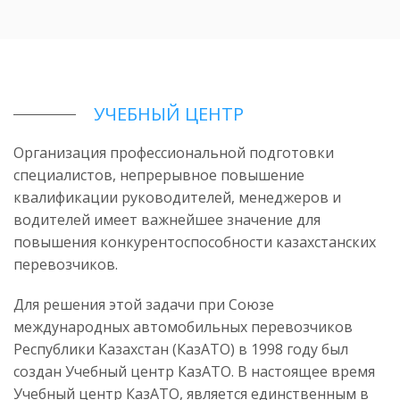
тии в логистической конференции и выставке
бекистан
УЧЕБНЫЙ ЦЕНТР
ародных перевозчиков "БАМАП" с предложением по
е
Организация профессиональной подготовки
специалистов, непрерывное повышение
квалификации руководителей, менеджеров и
водителей имеет важнейшее значение для
повышения конкурентоспособности казахстанских
перевозчиков.
Для решения этой задачи при Союзе
международных автомобильных перевозчиков
Республики Казахстан (КазАТО) в 1998 году был
создан Учебный центр КазАТО. В настоящее время
Учебный центр КазАТО, является единственным в