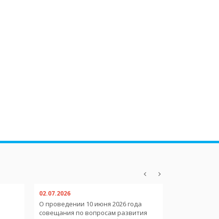
02.07.2026
02.07.2026
О проведении 10 июня 2026 года
О пребывани
совещания по вопросам развития
иностранных