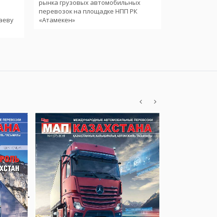
рынка грузовых автомобильных
международ
и
перевозок на площадке НПП РК
аеву
«Атамекен»