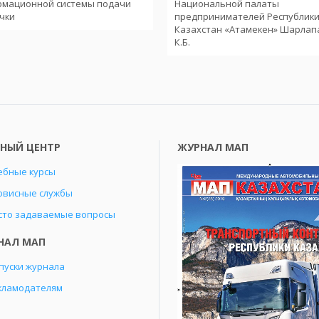
рмационной системы подачи
Национальной палаты
чки
предпринимателей Республик
Казахстан «Атамекен» Шарлап
К.Б.
БНЫЙ ЦЕНТР
ЖУРНАЛ МАП
ебные курсы
рвисные службы
сто задаваемые вопросы
НАЛ МАП
пуски журнала
кламодателям