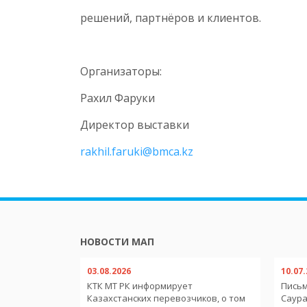
решений, партнёров и клиентов.
Организаторы:
Рахил Фаруки
Директор выставки
rakhil.faruki@bmca.kz
НОВОСТИ МАП
03.08.2026
10.07
обильным
КТК МТ РК информирует
Письм
тв-членов
Казахстанских перевозчиков, о том
Саура