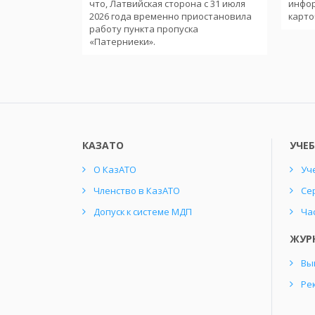
еменного
что, Латвийская сторона с 31 июля
инфо
ории
2026 года временно приостановила
карто
работу пункта пропуска
«Патерниеки».
КАЗАТО
УЧЕ
О КазАТО
Уч
Членство в КазАТО
Се
Допуск к системе МДП
Ча
ЖУР
Вы
Ре