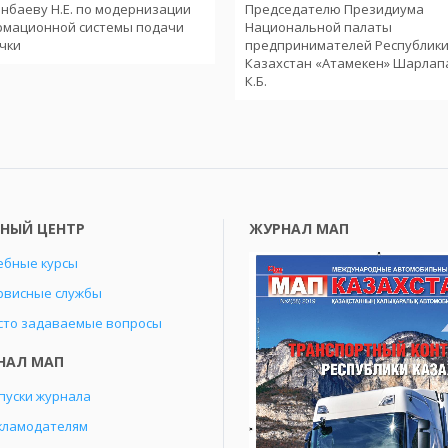
нбаеву Н.Е. по модернизации
Председателю Президиума
рмационной системы подачи
Национальной палаты
чки
предпринимателей Республик
Казахстан «Атамекен» Шарлап
К.Б.
БНЫЙ ЦЕНТР
ЖУРНАЛ МАП
ебные курсы
рвисные службы
сто задаваемые вопросы
НАЛ МАП
пуски журнала
кламодателям