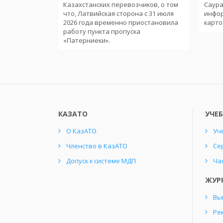
тв-членов
Казахстанских перевозчиков, о том
Саура
еменного
что, Латвийская сторона с 31 июля
инфо
ории
2026 года временно приостановила
карто
работу пункта пропуска
«Патерниеки».
КАЗАТО
УЧЕ
О КазАТО
Уч
Членство в КазАТО
Се
Допуск к системе МДП
Ча
ЖУР
Вы
Ре