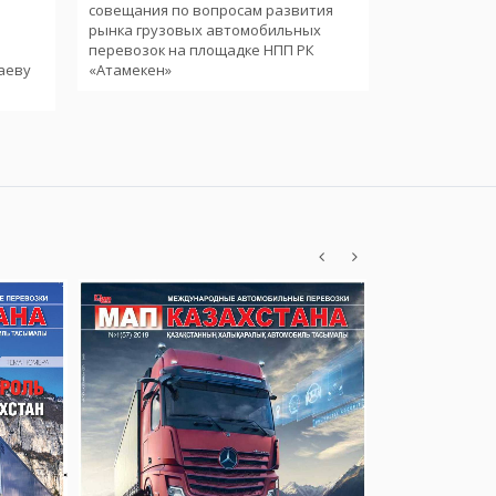
совещания по вопросам развития
иностранных
рынка грузовых автомобильных
международ
и
перевозок на площадке НПП РК
аеву
«Атамекен»