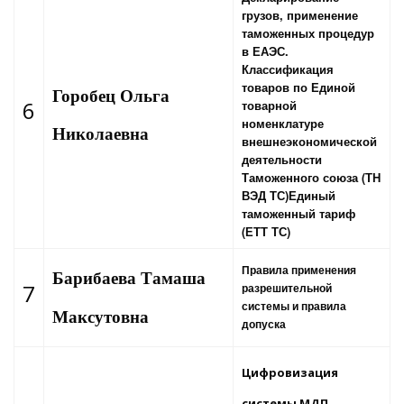
грузов, применение
таможенных процедур
в ЕАЭС.
Классификация
товаров по Единой
Горобец Ольга
6
товарной
номенклатуре
Николаевна
внешнеэкономической
деятельности
Таможенного союза (ТН
ВЭД ТС)
Единый
таможенный тариф
(ЕТТ ТС)
Правила применения
Барибаева Тамаша
7
разрешительной
системы и правила
Максутовна
допуска
Цифровизация
системы МДП.