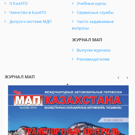
О КазАТО
Учебные курсы
Членство в КазАТО
Сервисные службы
Допуск к системе МДП
Часто задаваемые
вопросы
ЖУРНАЛ МАП
Выпуски журнала
Рекламодателям
ЖУРНАЛ МАП