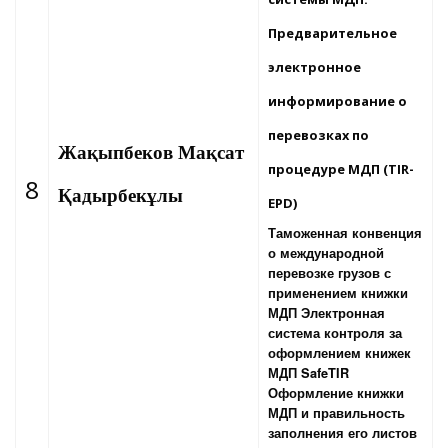
Предварительное
электронное
информирование о
перевозках по
Жақыпбеков Мақсат
процедуре МДП (TIR-
8
Қадырбекұлы
EPD)
Таможенная конвенция
о международной
перевозке грузов с
применением книжки
МДП Электронная
система контроля за
оформлением книжек
МДП SafeTIR
Оформление книжки
МДП и правильность
заполнения его листов