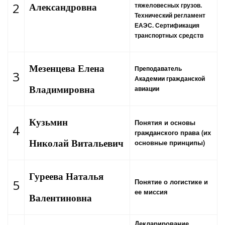
2
тяжеловесных грузов.
Александровна
Технический регламент
ЕАЭС. Сертификация
транспортных средств
Мезенцева Елена
Преподаватель
3
Академии гражданской
авиации
Владимировна
Кузьмин
Понятия и основы
4
гражданского права (их
Николай
Витальевич
основные принципы)
Гуреева Наталья
5
Понятие о логистике и
ее миссия
Валентиновна
Декларирование