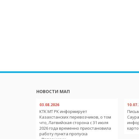
НОВОСТИ МАП
03.08.2026
10.07
обильным
КТК МТ РК информирует
Письм
тв-членов
Казахстанских перевозчиков, о том
Саура
еменного
что, Латвийская сторона с 31 июля
инфо
ории
2026 года временно приостановила
карто
работу пункта пропуска