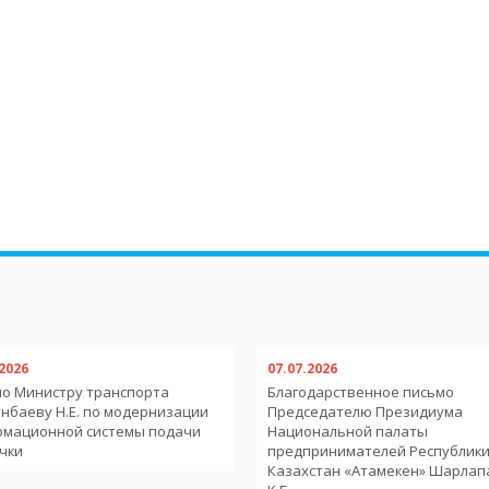
.2026
07.07.2026
о Министру транспорта
Благодарственное письмо
нбаеву Н.Е. по модернизации
Председателю Президиума
рмационной системы подачи
Национальной палаты
чки
предпринимателей Республик
Казахстан «Атамекен» Шарлап