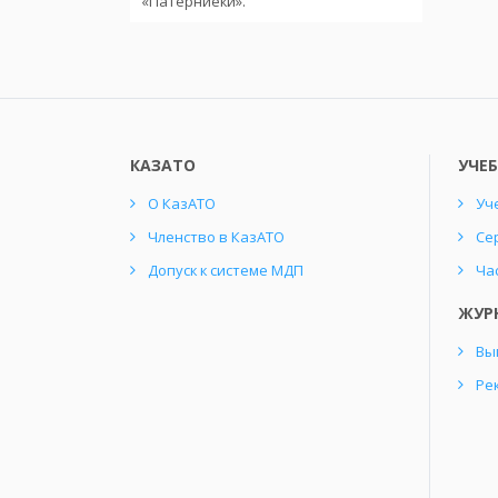
«Патерниеки».
КАЗАТО
УЧЕ
О КазАТО
Уч
Членство в КазАТО
Се
Допуск к системе МДП
Ча
ЖУР
Вы
Ре