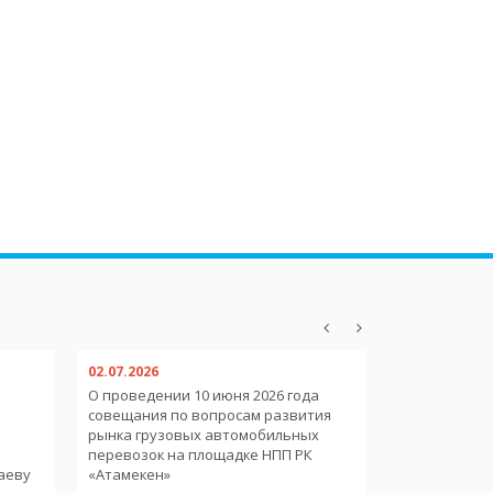
02.07.2026
02.07.2026
О проведении 10 июня 2026 года
О пребывани
совещания по вопросам развития
иностранных
рынка грузовых автомобильных
международ
и
перевозок на площадке НПП РК
аеву
«Атамекен»