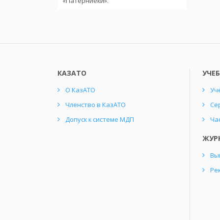
«Патерниеки».
КАЗАТО
УЧЕ
О КазАТО
Уч
Членство в КазАТО
Се
Допуск к системе МДП
Ча
ЖУР
Вы
Ре