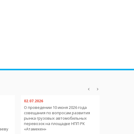
02.07.2026
02.07.2026
О проведении 10 июня 2026 года
О пребывани
совещания по вопросам развития
иностранных
рынка грузовых автомобильных
международ
и
перевозок на площадке НПП РК
аеву
«Атамекен»