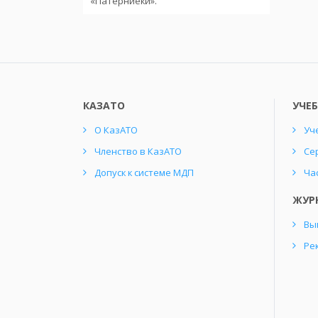
«Патерниеки».
КАЗАТО
УЧЕ
О КазАТО
Уч
Членство в КазАТО
Се
Допуск к системе МДП
Ча
ЖУР
Вы
Ре