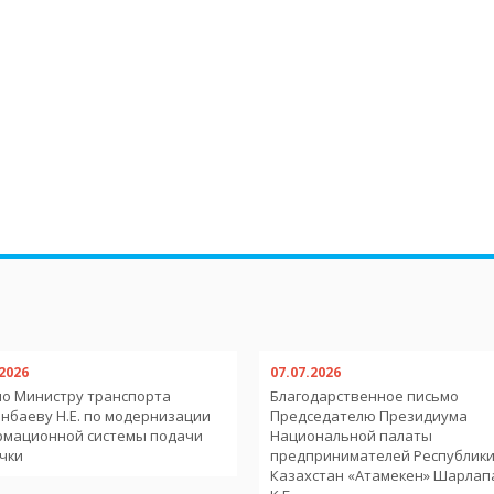
.2026
07.07.2026
о Министру транспорта
Благодарственное письмо
нбаеву Н.Е. по модернизации
Председателю Президиума
рмационной системы подачи
Национальной палаты
чки
предпринимателей Республик
Казахстан «Атамекен» Шарлап