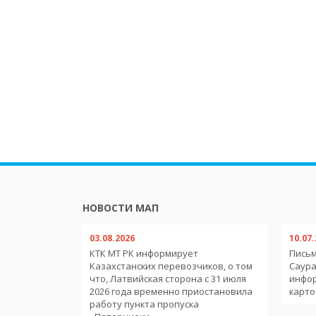
НОВОСТИ МАП
03.08.2026
10.07
обильным
КТК МТ РК информирует
Письм
тв-членов
Казахстанских перевозчиков, о том
Саура
еменного
что, Латвийская сторона с 31 июля
инфо
ории
2026 года временно приостановила
карто
работу пункта пропуска