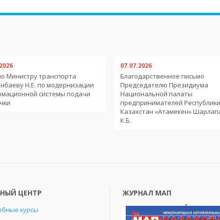
.2026
07.07.2026
о Министру транспорта
Благодарственное письмо
нбаеву Н.Е. по модернизации
Председателю Президиума
рмационной системы подачи
Национальной палаты
чки
предпринимателей Республик
Казахстан «Атамекен» Шарлап
К.Б.
БНЫЙ ЦЕНТР
ЖУРНАЛ МАП
ебные курсы