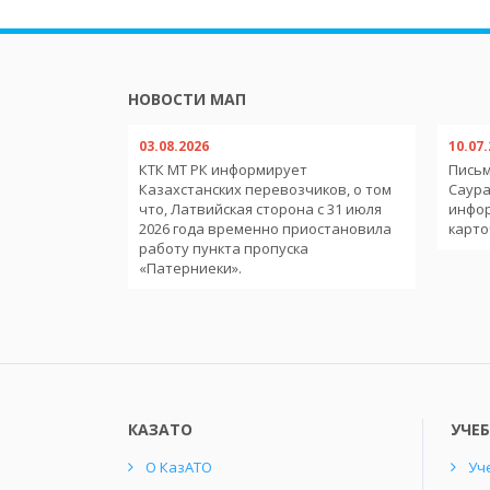
НОВОСТИ МАП
03.08.2026
10.07
обильным
КТК МТ РК информирует
Письм
тв-членов
Казахстанских перевозчиков, о том
Саура
еменного
что, Латвийская сторона с 31 июля
инфо
ории
2026 года временно приостановила
карто
работу пункта пропуска
«Патерниеки».
КАЗАТО
УЧЕ
О КазАТО
Уч