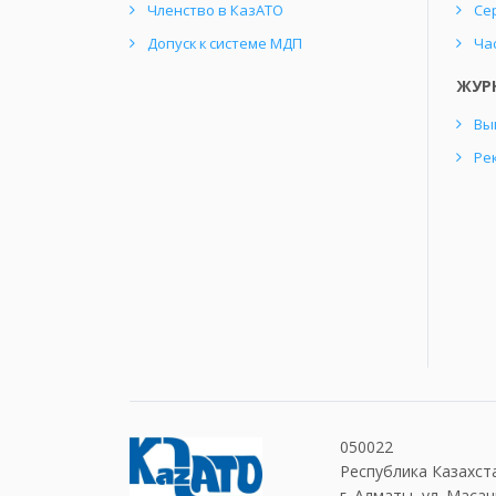
Членство в КазАТО
Се
Допуск к системе МДП
Ча
ЖУР
Вы
Ре
050022
Республика Казахст
г. Алматы, ул. Масан