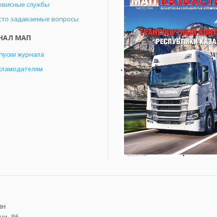
рвисные службы
сто задаваемые вопросы
НАЛ МАП
пуски журнала
кламодателям
ан
чи, 86