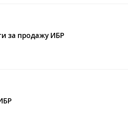
ти за продажу ИБР
ИБР