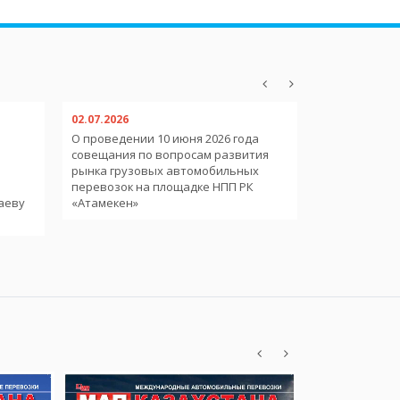
02.07.2026
02.07.2026
О проведении 10 июня 2026 года
О пребывани
совещания по вопросам развития
иностранных
рынка грузовых автомобильных
международ
и
перевозок на площадке НПП РК
аеву
«Атамекен»