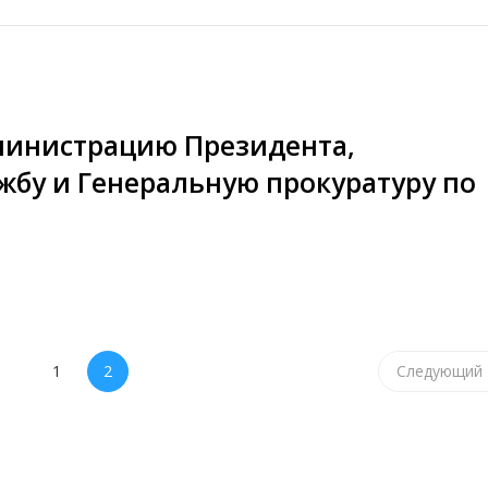
министрацию Президента,
бу и Генеральную прокуратуру по
1
2
Следующий